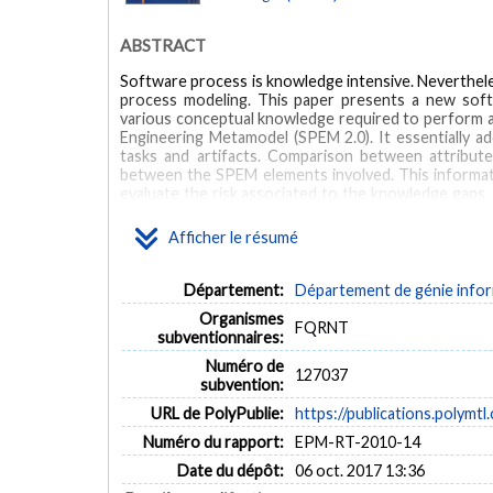
ABSTRACT
Software process is knowledge intensive. Neverthele
process modeling. This paper presents a new soft
various conceptual knowledge required to perform 
Engineering Metamodel (SPEM 2.0). It essentially ad
tasks and artifacts. Comparison between attribut
between the SPEM elements involved. This informa
evaluate the risk associated to the knowledge gaps.
of various knowledge concepts while modeling the so
Afficher le résumé
MOTS CLÉS
Département:
Département de génie inform
Software Process Modeling
Software & Systems Process Engine
Organismes
FQRNT
subventionnaires:
Numéro de
127037
subvention:
URL de PolyPublie:
https://publications.polymtl
Numéro du rapport:
EPM-RT-2010-14
Date du dépôt:
06 oct. 2017 13:36