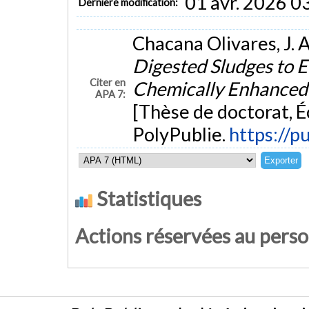
01 avr. 2026 0
Dernière modification:
Chacana Olivares, J. A
Digested Sludges to 
Citer en
Chemically Enhanced 
APA 7:
[Thèse de doctorat, 
PolyPublie.
https://p
Statistiques
Actions réservées au pers