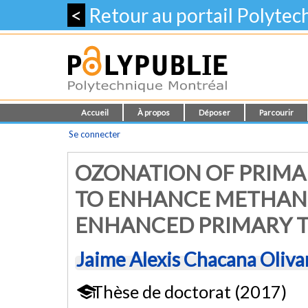
<
Retour au portail Polyte
Accueil
À propos
Déposer
Parcourir
Se connecter
OZONATION OF PRIMA
TO ENHANCE METHANO
ENHANCED PRIMARY T
Jaime Alexis Chacana Oliva
Thèse de doctorat (2017)