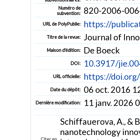
Numéro de
820-2006-006
subvention:
https://public
URL de PolyPublie:
Journal of Inno
Titre de la revue:
De Boeck
Maison d'édition:
10.3917/jie.0
DOI:
https://doi.or
URL officielle:
06 oct. 2016 1
Date du dépôt:
11 janv. 2026 
Dernière modification:
Schiffauerova, A., & 
nanotechnology innov
Citer en