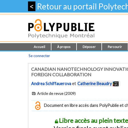
<
Retour au portail Polyte
Accueil
À propos
Déposer
Parcourir
Se connecter
CANADIAN NANOTECHNOLOGY INNOVATION
FOREIGN COLLABORATION
Andrea Schiffauerova
et
Catherine Beaudry
Article de revue (2009)
Document en libre accès dans PolyPublie et chez
Libre accès au plein tex