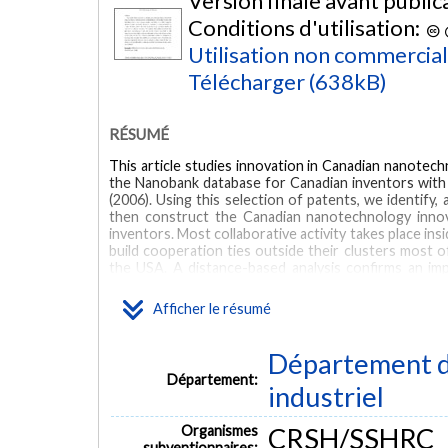
Version finale avant public
Conditions d'utilisation:
Utilisation non commercia
Télécharger (638kB)
RÉSUMÉ
This article studies innovation in Canadian nanotec
the Nanobank database for Canadian inventors with 
(2006). Using this selection of patents, we identify
then construct the Canadian nanotechnology innov
inventors. Most collaborative activity takes place i
build cooperation ties outside their clusters most 
the USA. A distance-based analysis confirms an im
cooperation partner. Nevertheless, this importance 
Very distant or overseas collaborations are then pre
Afficher le résumé
MOTS CLÉS
Département d
collaboration
innovation
cluster
geographical location
Département:
industriel
Organismes
CRSH/SSHRC
subventionnaires: