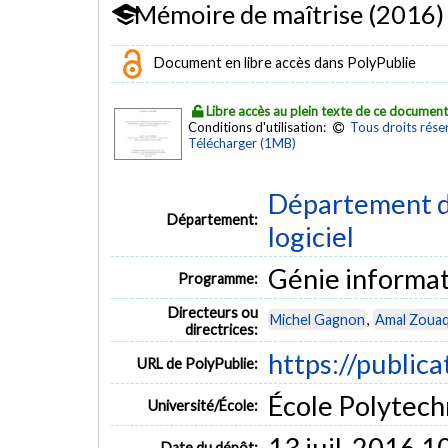
Mémoire de maîtrise (2016)
Document en libre accès dans PolyPublie
Libre accès au plein texte de ce documen
Conditions d'utilisation:
Tous droits rése
Télécharger (1MB)
Département de
Département:
logiciel
Génie informa
Programme:
Directeurs ou
Michel Gagnon
,
Amal Zoua
directrices:
https://public
URL de PolyPublie:
École Polytech
Université/École:
13 juil. 2016 1
Date du dépôt: