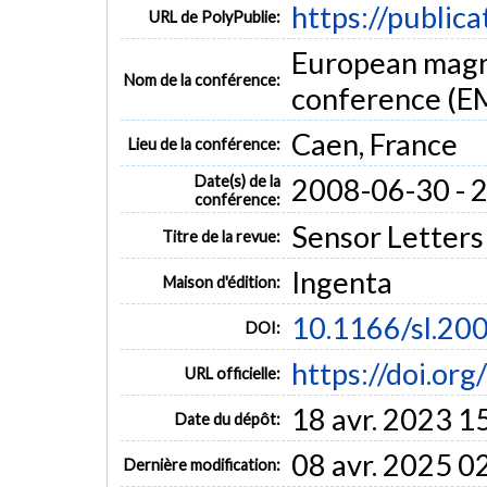
https://public
URL de PolyPublie:
European magne
Nom de la conférence:
conference (E
Caen, France
Lieu de la conférence:
Date(s) de la
2008-06-30 - 
conférence:
Sensor Letters (
Titre de la revue:
Ingenta
Maison d'édition:
10.1166/sl.20
DOI:
https://doi.or
URL officielle:
18 avr. 2023 1
Date du dépôt:
08 avr. 2025 0
Dernière modification: