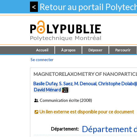
<
Retour au portail Polyte
Accueil
À propos
Déposer
Parcourir
Se connecter
MAGNETORELAXOMETRY OF NANOPARTICL
Basile Dufay
,
S. Saez
,
M. Denoual
,
Christophe Dolabdj
David Ménard
Communication écrite (2008)
Un lien externe est disponible pour ce document
Département d
Département: