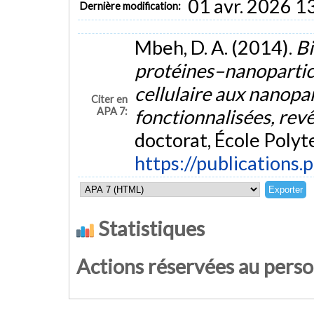
01 avr. 2026 1
Dernière modification:
Mbeh, D. A. (2014).
Bi
protéines–nanoparticu
cellulaire aux nanopar
Citer en
APA 7:
fonctionnalisées, rev
doctorat, École Polyt
https://publications.
Statistiques
Actions réservées au pers