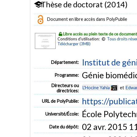
Thèse de doctorat (2014)
Document en libre accès dans PolyPublie
Libre accès au plein texte de ce documen
Conditions d'utilisation:
Tous droits rése
Télécharger (3MB)
Institut de gén
Département:
Génie biomédi
Programme:
Directeurs ou
L'Hocine Yahia
et
Edwar
directrices:
https://public
URL de PolyPublie:
École Polytech
Université/École:
02 avr. 2015 1
Date du dépôt: