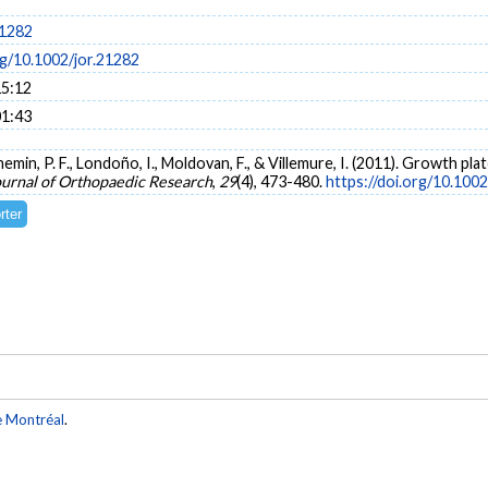
21282
rg/10.1002/jor.21282
15:12
01:43
hemin, P. F., Londoño, I., Moldovan, F., & Villemure, I. (2011). Growth pla
ournal of Orthopaedic Research
,
29
(4), 473-480.
https://doi.org/10.100
e Montréal
.