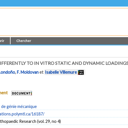
rir
Chercher
FFERENTLY TO IN VITRO STATIC AND DYNAMIC LOADING
 Londoño
,
F. Moldovan
et
Isabelle Villemure
ument
de génie mécanique
cations.polymtl.ca/16187/
thopaedic Research (vol. 29, no 4)