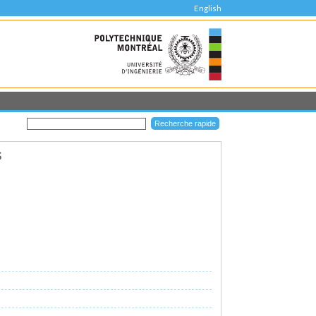
English
S