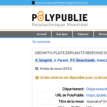
<
Retour au portail Polytechnique Montréal
Accueil
À propos
Déposer
Parcou
Se connecter
GROWTH PLATE EXPLANTS RESPOND DI
K. Sergerie
,
S. Parent
,
P. F. Beauchemin
,
Irene
Article de revue (2011)
Un lien externe est disponible pour ce doc
Département:
Département 
URL de PolyPublie:
https://publi
Titre de la revue:
Journal of Or