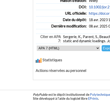
Maison d'édition:
Wiley
DOI:
10.1002/jor.
URL officielle:
https://doi.o
Date du dépôt:
18 avr. 2023 
Dernière modification:
08 avr. 2025 
Citer en APA
Sergerie, K., Parent, S., Beauc
7:
static and dynamic loadings.
J
Statistiques
Actions réservées au personnel
PolyPublie
est le dépôt institutionnel de
Polytechniqu
Site développé à l'aide du logiciel libre
EPrints
.