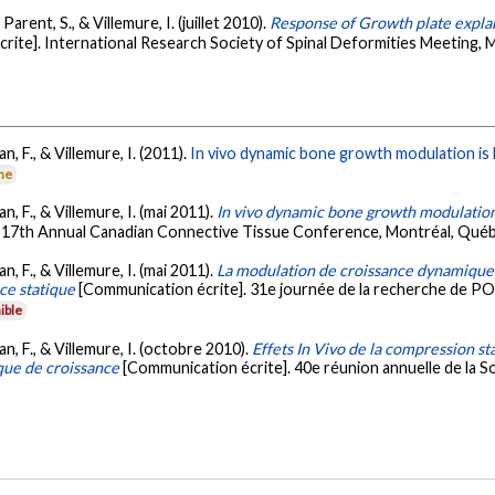
Parent, S., & Villemure, I. (juillet 2010).
Response of Growth plate explan
rite]. International Research Society of Spinal Deformities Meeting,
n, F., & Villemure, I. (2011).
In vivo dynamic bone growth modulation is l
rne
n, F., & Villemure, I. (mai 2011).
In vivo dynamic bone growth modulation i
. 17th Annual Canadian Connective Tissue Conference, Montréal, Qué
n, F., & Villemure, I. (mai 2011).
La modulation de croissance dynamique 
ce statique
[Communication écrite]. 31e journée de la recherche de POES
ible
n, F., & Villemure, I. (octobre 2010).
Effets In Vivo de la compression s
que de croissance
[Communication écrite]. 40e réunion annuelle de la S