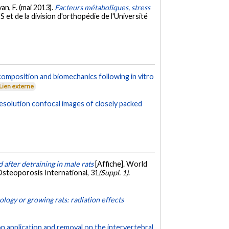
van, F. (mai 2013).
Facteurs métaboliques, stress
et de la division d'orthopédie de l'Université
composition and biomechanics following in vitro
Lien externe
resolution confocal images of closely packed
 after detraining in male rats
[Affiche]. World
steoporosis International, 31
(Suppl. 1)
.
ogy or growing rats: radiation effects
n application and removal on the intervertebral