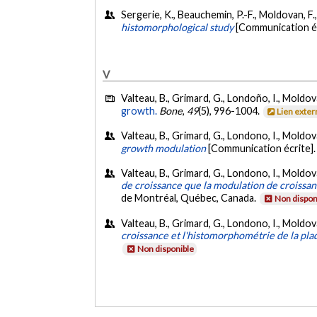
Sergerie, K., Beauchemin, P.-F., Moldovan, F., 
histomorphological study
[Communication éc
V
Valteau, B., Grimard, G., Londoño, I., Moldova
growth.
Bone
,
49
(5), 996-1004.
Lien exte
Valteau, B., Grimard, G., Londono, I., Moldova
growth modulation
[Communication écrite]
Valteau, B., Grimard, G., Londono, I., Moldova
de croissance que la modulation de croissan
de Montréal, Québec, Canada.
Non dispon
Valteau, B., Grimard, G., Londono, I., Moldova
croissance et l'histomorphométrie de la pla
Non disponible