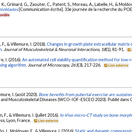
i, K., Grimard, G., Zaouter, C., Patent, S., Moreau, A., Labelle, H., & Moldo
téoblastes
[Communication écrite]. 33e journée de la recherche du POES 
onible
 F., & Villemure, I. (2018).
Changes in growth plate extracellular matrix 
n.
Journal of Musculoskeletal & Neuronal Interactions
,
18
(1), 81-91.
re, I. (2016).
An automated cell viability quantification method for low-
king algorithm.
Journal of Microscopy
,
261
(3), 217-226.
Lien externe
emure, I. (août 2020).
Bone benefits from pubertal exercise are sustained
 and Musculoskeletal Diseases (WCO-IOF-ESCEO 2020). Publié dans O
 F., & Villemure, I. (juillet 2016).
In-Vivo micro-CT study on bone morphol
ss, Lyon, France.
Lien externe
o, I., Moldovan, F., & Villemure, I. (2016).
Static and dynamic compressio