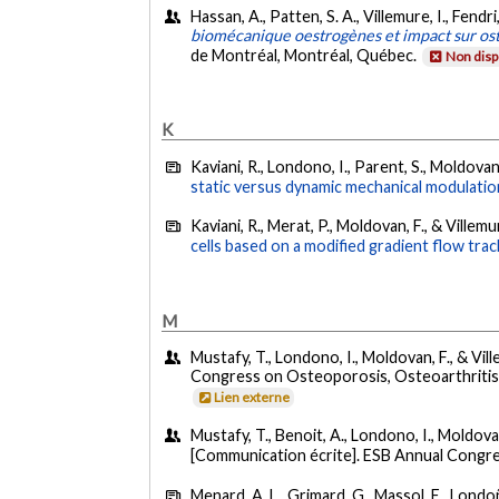
Hassan, A., Patten, S. A., Villemure, I., Fendr
biomécanique oestrogènes et impact sur os
de Montréal, Montréal, Québec.
Non disp
K
Kaviani, R., Londono, I., Parent, S., Moldovan,
static versus dynamic mechanical modulatio
Kaviani, R., Merat, P., Moldovan, F., & Villemu
cells based on a modified gradient flow trac
M
Mustafy, T., Londono, I., Moldovan, F., & Vill
Congress on Osteoporosis, Osteoarthritis
Lien externe
Mustafy, T., Benoit, A., Londono, I., Moldovan,
[Communication écrite]. ESB Annual Congre
Menard, A. L., Grimard, G., Massol, E., Londoñ