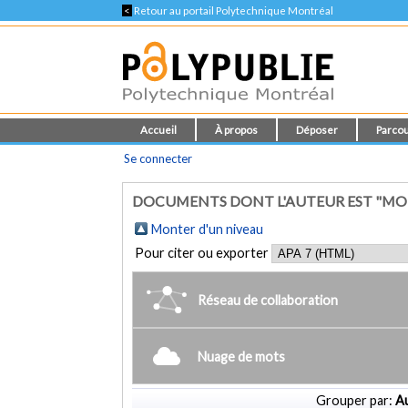
<
Retour au portail Polytechnique Montréal
Accueil
À propos
Déposer
Parcou
Se connecter
DOCUMENTS DONT L'AUTEUR EST "MOL
Monter d'un niveau
Pour citer ou exporter
Réseau de collaboration
Nuage de mots
Grouper par:
Au