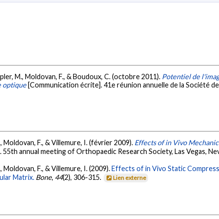
upler, M., Moldovan, F., & Boudoux, C. (octobre 2011).
Potentiel de l'ima
e optique
[Communication écrite]. 41e réunion annuelle de la Société 
, Moldovan, F., & Villemure, I. (février 2009).
Effects of in Vivo Mechani
. 55th annual meeting of Orthopaedic Research Society, Las Vegas, Ne
, Moldovan, F., & Villemure, I. (2009).
Effects of in Vivo Static Compres
ular Matrix.
Bone
,
44
(2), 306-315.
Lien externe