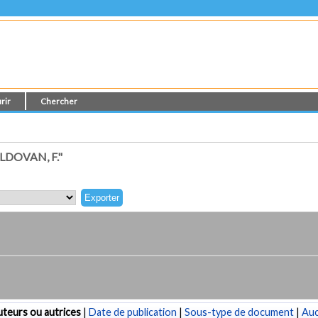
rir
Chercher
DOVAN, F."
teurs ou autrices
|
Date de publication
|
Sous-type de document
|
Au