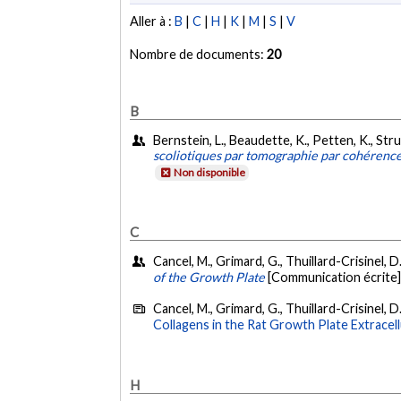
Aller à :
B
|
C
|
H
|
K
|
M
|
S
|
V
Nombre de documents:
20
B
Bernstein, L., Beaudette, K., Petten, K., Str
scoliotiques par tomographie par cohérenc
Non disponible
C
Cancel, M., Grimard, G., Thuillard-Crisinel, D.
of the Growth Plate
[Communication écrite]
Cancel, M., Grimard, G., Thuillard-Crisinel, D.
Collagens in the Rat Growth Plate Extracell
H