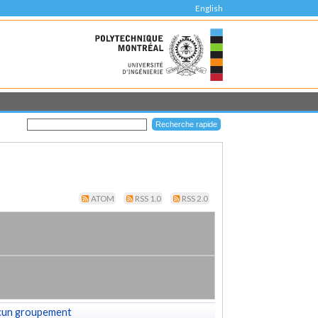
English
ATOM
RSS 1.0
RSS 2.0
cun groupement