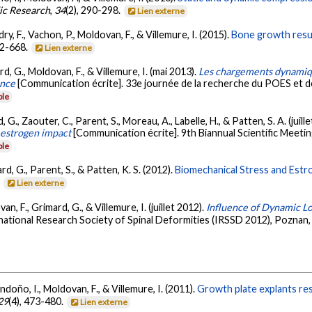
ic Research
,
34
(2), 290-298.
Lien externe
ry, F., Vachon, P., Moldovan, F., & Villemure, I. (2015).
Bone growth resum
62-668.
Lien externe
rd, G., Moldovan, F., & Villemure, I. (mai 2013).
Les chargements dynamiqu
ance
[Communication écrite]. 33e journée de la recherche du POES et de 
ble
, G., Zaouter, C., Parent, S., Moreau, A., Labelle, H., & Patten, S. A. (juill
 estrogen impact
[Communication écrite]. 9th Biannual Scientific Meetin
ble
rd, G., Parent, S., & Patten, K. S. (2012).
Biomechanical Stress and Est
.
Lien externe
an, F., Grimard, G., & Villemure, I. (juillet 2012).
Influence of Dynamic L
rnational Research Society of Spinal Deformities (IRSSD 2012), Poznan
ondoño, I., Moldovan, F., & Villemure, I. (2011).
Growth plate explants res
29
(4), 473-480.
Lien externe