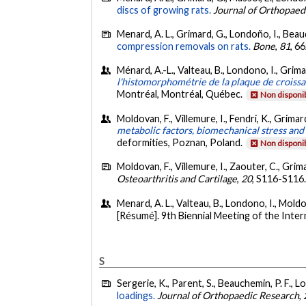
discs of growing rats.
Journal of Orthopaed
Menard, A. L., Grimard, G., Londoño, I., Beaud
compression removals on rats.
Bone
,
81
, 6
Ménard, A.-L., Valteau, B., Londono, I., Grima
l'histomorphométrie de la plaque de croiss
Montréal, Montréal, Québec.
Non disponi
Moldovan, F., Villemure, I., Fendri, K., Grimard
metabolic factors, biomechanical stress and
deformities, Poznan, Poland.
Non disponi
Moldovan, F., Villemure, I., Zaouter, C., Grima
Osteoarthritis and Cartilage
,
20
, S116-S116
Menard, A. L., Valteau, B., Londono, I., Moldov
[Résumé]. 9th Biennial Meeting of the Inte
S
Sergerie, K., Parent, S., Beauchemin, P. F., L
loadings.
Journal of Orthopaedic Research
,