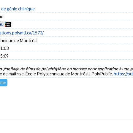
de génie chimique
ue
au
cations.polymtl.ca/1573/
chnique de Montréal
11:03
05:09
n-gonflage de films de polyéthylène en mousse pour application à une
 de maîtrise, École Polytechnique de Montréal]. PolyPublie.
https://pu