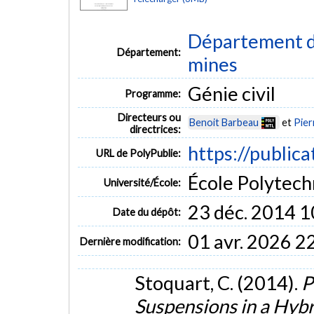
Département de
Département:
mines
Génie civil
Programme:
Directeurs ou
Benoit Barbeau
et
Pier
directrices:
https://public
URL de PolyPublie:
École Polytech
Université/École:
23 déc. 2014 1
Date du dépôt:
01 avr. 2026 2
Dernière modification:
Stoquart, C. (2014).
P
Suspensions in a Hyb