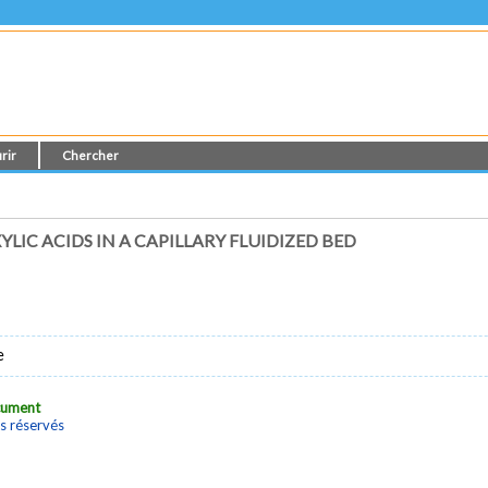
rir
Chercher
IC ACIDS IN A CAPILLARY FLUIDIZED BED
e
ocument
s réservés