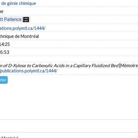
de génie chimique
ue
t Patience
cations.polymtl.ca/1444/
chnique de Montréal
14:25
05:53
 of D-Xylose to Carboxylic Acids in a Capillary Fluidized Bed
[Mémoire 
/publications.polymtl.ca/1444/