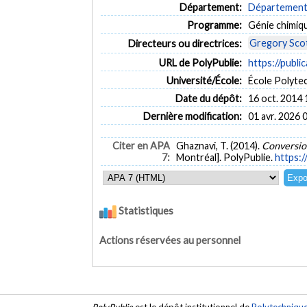
Département:
Département 
Programme:
Génie chimiq
Gregory Scot
Directeurs ou directrices:
URL de PolyPublie:
https://publi
Université/École:
École Polyte
Date du dépôt:
16 oct. 2014 
Dernière modification:
01 avr. 2026 
Citer en APA
Ghaznavi, T. (2014).
Conversion
7:
Montréal]. PolyPublie.
https:/
Statistiques
Actions réservées au personnel