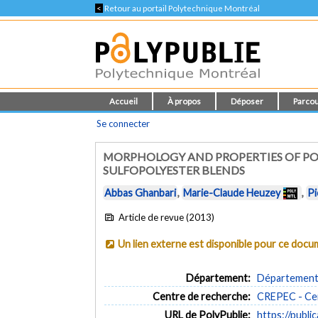
<
Retour au portail Polytechnique Montréal
Accueil
À propos
Déposer
Parcou
Se connecter
MORPHOLOGY AND PROPERTIES OF P
SULFOPOLYESTER BLENDS
Abbas Ghanbari
,
Marie-Claude Heuzey
,
Pi
Article de revue (2013)
Un lien externe est disponible pour ce doc
Département:
Département 
Centre de recherche:
CREPEC - Cen
URL de PolyPublie:
https://publi