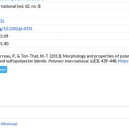
ational (vol. 62, no 3)
331
rg/10.1002/pi.4331
15:09
01:40
Carreau, P., & Ton-That, M.-T. (2013). Morphology and properties of p
and sulfopolyester blends.
Polymer International
,
62
(3), 439-448.
https
e Montréal
.