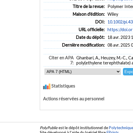
Titre de la revue:
Polymer Intern
Maison d'édition:
Wiley
DOI:
10.1002/pi.4
URL officielle:
https://doi.o
Date du dépôt:
18 avr. 2023 
Dernière modification:
08 avr. 2025 
Citer en APA
Ghanbari, A., Heuzey, M.-C., 
7:
poly(ethylene terephthalate) 
Statistiques
Actions réservées au personnel
PolyPublie
est le dépôt institutionnel de
Polytechniqu
Site développé à l'aide du logiciel libre
EPrints
.