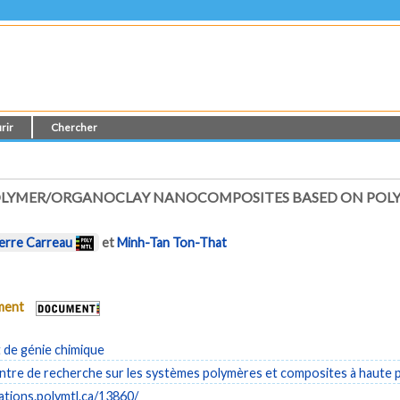
rir
Chercher
OLYMER/ORGANOCLAY NANOCOMPOSITES BASED ON POLY
erre Carreau
et
Minh-Tan Ton-That
ument
de génie chimique
tre de recherche sur les systèmes polymères et composites à haute
cations.polymtl.ca/13860/