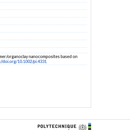
olymer/organoclay nanocomposites based on
://doi.org/10.1002/pi.4331