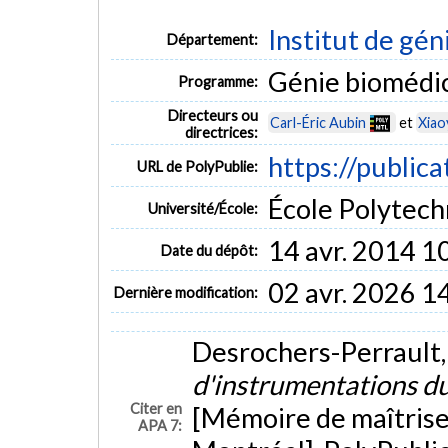
Institut de gén
Département:
Génie biomédi
Programme:
Directeurs ou
Carl-Éric Aubin
et
Xiao
directrices:
https://public
URL de PolyPublie:
École Polytech
Université/École:
14 avr. 2014 1
Date du dépôt:
02 avr. 2026 1
Dernière modification:
Desrochers-Perrault, 
d'instrumentations du 
Citer en
[Mémoire de maîtrise
APA 7: