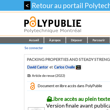
<
Retour au portail Polyte
Accueil
À propos
Déposer
Parcourir
Se connecter
PACKING PROPERTIES AND STEADY STREN
David Cantor
et
Carlos Ovalle
Article de revue (2022)
Document en libre accès dans PolyPublie
Libre accès au plein tex
Version finale avant public