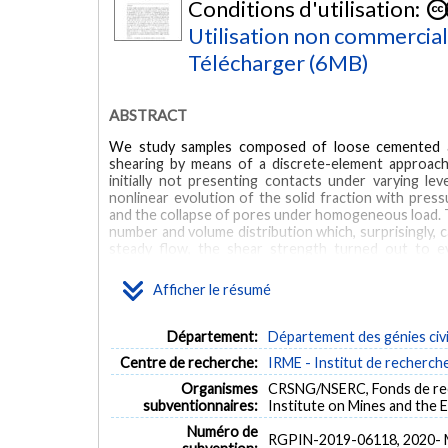
Conditions d'utilisation:
Utilisation non commercia
Télécharger (6MB)
ABSTRACT
We study samples composed of loose cemented ass
shearing by means of a discrete-element approach
initially not presenting contacts under varying le
nonlinear evolution of the solid fraction with press
and the collapse of pores under homogeneous load. Th
number and volume distribution which, surprisingly, c
steady flow, the shear strength turned out to ev
strengths below the confining pressure, the cementat
angle. For greater values of cementation, a rapid 
Afficher le résumé
connectivity. Macroscopic cohesion is, in turn, smal
cemented samples. The increment of macroscopic s
forces despite a homogeneous distribution of con
Département:
Département des génies civi
samples.
Centre de recherche:
IRME - Institut de recherc
MOTS CLÉS
Organismes
CRSNG/NSERC, Fonds de rec
subventionnaires:
Institute on Mines and the
Cementation
Discrete element method
Compaction
Sh
Numéro de
RGPIN-2019-06118, 2020-