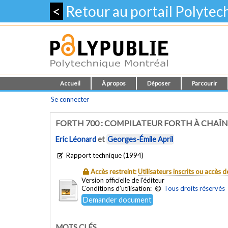
<
Retour au portail Polyte
Accueil
À propos
Déposer
Parcourir
Se connecter
FORTH 700 : COMPILATEUR FORTH À CHAÎ
Eric Léonard
et
Georges-Émile April
Rapport technique (1994)
Accès restreint:
Utilisateurs inscrits ou accès
Version officielle de l'éditeur
Conditions d'utilisation:
Tous droits réservés
Demander document
MOTS CLÉS