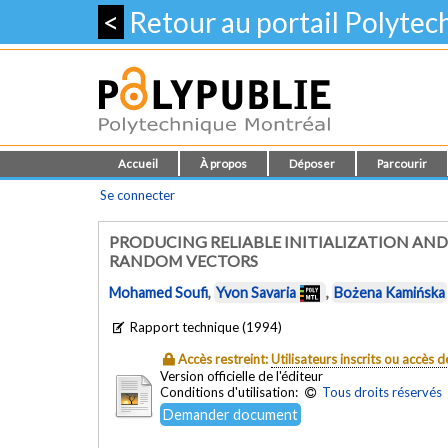
<
Retour au portail Polyte
Accueil
À propos
Déposer
Parcourir
Se connecter
PRODUCING RELIABLE INITIALIZATION AND
RANDOM VECTORS
Mohamed Soufi
,
Yvon Savaria
,
Bożena Kamińska
Rapport technique (1994)
Accès restreint:
Utilisateurs inscrits ou accès
Version officielle de l'éditeur
Conditions d'utilisation:
Tous droits réservés
Demander document