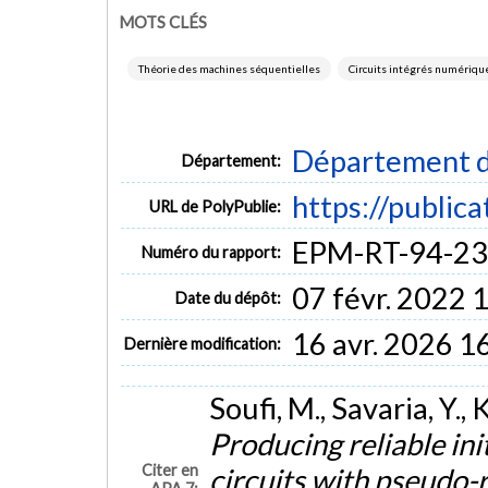
MOTS CLÉS
Théorie des machines séquentielles
Circuits intégrés numériques
Département d
Département:
https://public
URL de PolyPublie:
EPM-RT-94-23
Numéro du rapport:
07 févr. 2022 
Date du dépôt:
16 avr. 2026 1
Dernière modification:
Soufi, M., Savaria, Y.,
Producing reliable ini
Citer en
circuits with pseudo