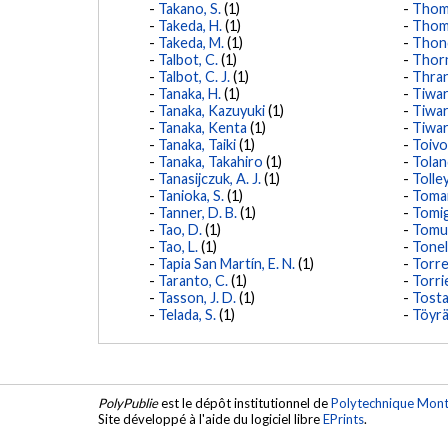
Takano, S.
(1)
Thoma
Takeda, H.
(1)
Thomp
Takeda, M.
(1)
Thond
Talbot, C.
(1)
Thorn
Talbot, C. J.
(1)
Thran
Tanaka, H.
(1)
Tiwar
Tanaka, Kazuyuki
(1)
Tiwari
Tanaka, Kenta
(1)
Tiwari
Tanaka, Taiki
(1)
Toivo
Tanaka, Takahiro
(1)
Tolan
Tanasijczuk, A. J.
(1)
Tolley
Tanioka, S.
(1)
Tomar
Tanner, D. B.
(1)
Tomig
Tao, D.
(1)
Tomur
Tao, L.
(1)
Tonell
Tapia San Martín, E. N.
(1)
Torre
Taranto, C.
(1)
Torrie
Tasson, J. D.
(1)
Tosta
Telada, S.
(1)
Töyrä
PolyPublie
est le dépôt institutionnel de
Polytechnique Mont
Site développé à l'aide du logiciel libre
EPrints
.