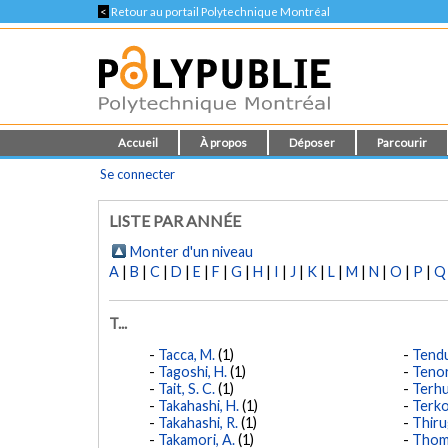
<
Retour au portail Polytechnique Montréal
Accueil
À propos
Déposer
Parcourir
Se connecter
LISTE PAR ANNÉE
Monter d'un niveau
A
|
B
|
C
|
D
|
E
|
F
|
G
|
H
|
I
|
J
|
K
|
L
|
M
|
N
|
O
|
P
|
Q
T...
Tacca, M.
(1)
Tendu
Tagoshi, H.
(1)
Tenor
Tait, S. C.
(1)
Terhun
Takahashi, H.
(1)
Terko
Takahashi, R.
(1)
Thiru
Takamori, A.
(1)
Thom