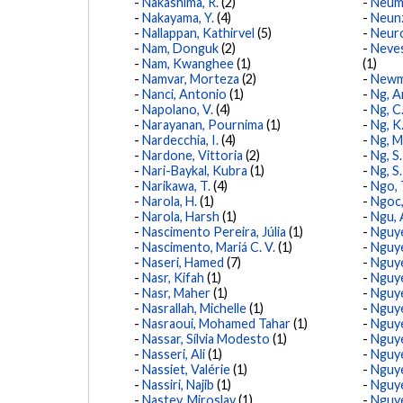
Nakashima, R.
(2)
Neum
Nakayama, Y.
(4)
Neunz
Nallappan, Kathirvel
(5)
Neur
Nam, Donguk
(2)
Neves
Nam, Kwanghee
(1)
(1)
Namvar, Morteza
(2)
Newma
Nanci, Antonio
(1)
Ng, A
Napolano, V.
(4)
Ng, C.
Narayanan, Pournima
(1)
Ng, K.
Nardecchia, I.
(4)
Ng, M
Nardone, Vittoria
(2)
Ng, S.
Nari-Baykal, Kubra
(1)
Ng, S.
Narikawa, T.
(4)
Ngo, 
Narola, H.
(1)
Ngoc,
Narola, Harsh
(1)
Ngu, 
Nascimento Pereira, Júlia
(1)
Nguye
Nascimento, Mariá C. V.
(1)
Nguye
Naseri, Hamed
(7)
Nguye
Nasr, Kifah
(1)
Nguye
Nasr, Maher
(1)
Nguye
Nasrallah, Michelle
(1)
Nguye
Nasraoui, Mohamed Tahar
(1)
Nguye
Nassar, Sílvia Modesto
(1)
Nguy
Nasseri, Ali
(1)
Nguye
Nassiet, Valérie
(1)
Nguy
Nassiri, Najib
(1)
Nguye
Nastev, Miroslav
(1)
Nguye