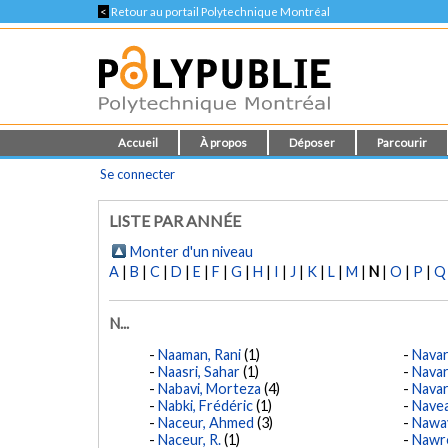
<
Retour au portail Polytechnique Montréal
Accueil
À propos
Déposer
Parcourir
Se connecter
LISTE PAR ANNÉE
Monter d'un niveau
A
|
B
|
C
|
D
|
E
|
F
|
G
|
H
|
I
|
J
|
K
|
L
|
M
|
N
|
O
|
P
|
Q
N...
Naaman, Rani
(1)
Navar
Naasri, Sahar
(1)
Navar
Nabavi, Morteza
(4)
Navar
Nabki, Frédéric
(1)
Navea
Naceur, Ahmed
(3)
Nawa
Naceur, R.
(1)
Nawro