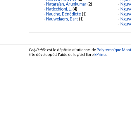
Natarajan, Arunkumar
(2)
Nguye
Naticchioni, L.
(4)
Nguye
Nauche, Bénédicte
(1)
Nguye
Nauwelaers, Bart
(1)
Nguye
Nguy
PolyPublie
est le dépôt institutionnel de
Polytechnique Mont
Site développé à l'aide du logiciel libre
EPrints
.