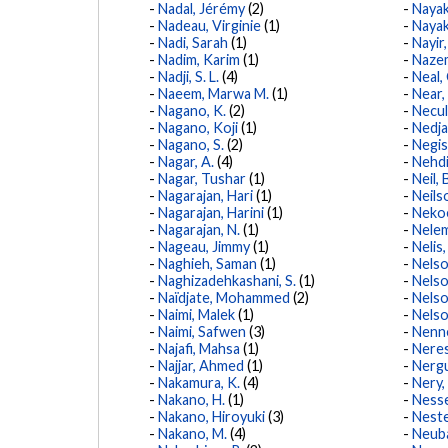
Nadal, Jérémy
(2)
Nayak
Nadeau, Virginie
(1)
Nayak,
Nadi, Sarah
(1)
Nayir
Nadim, Karim
(1)
Nazem
Nadji, S. L.
(4)
Neal,
Naeem, Marwa M.
(1)
Near,
Nagano, K.
(2)
Necul
Nagano, Koji
(1)
Nedja
Nagano, S.
(2)
Negish
Nagar, A.
(4)
Nehdi
Nagar, Tushar
(1)
Neil, B
Nagarajan, Hari
(1)
Neilso
Nagarajan, Harini
(1)
Nekoe
Nagarajan, N.
(1)
Nelem
Nageau, Jimmy
(1)
Nelis
Naghieh, Saman
(1)
Nelso
Naghizadehkashani, S.
(1)
Nelso
Naïdjate, Mohammed
(2)
Nelso
Naimi, Malek
(1)
Nelson
Naimi, Safwen
(3)
Nenn
Najafi, Mahsa
(1)
Neres
Najjar, Ahmed
(1)
Nergu
Nakamura, K.
(4)
Nery,
Nakano, H.
(1)
Nesse
Nakano, Hiroyuki
(3)
Neste
Nakano, M.
(4)
Neuba