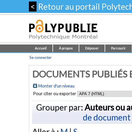
<
Retour au portail Polyte
Accueil
À propos
Déposer
Parcourir
Se connecter
DOCUMENTS PUBLIÉS E
Monter d'un niveau
Pour citer ou exporter
Grouper par:
Auteurs ou a
de document
Aller à :
M
|
S