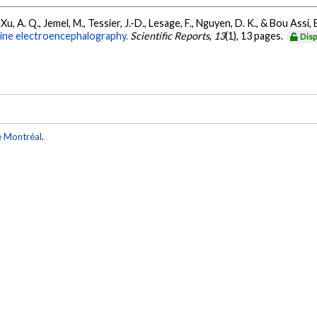
Xu, A. Q., Jemel, M., Tessier, J.-D., Lesage, F., Nguyen, D. K., & Bou Assi, 
ine electroencephalography.
Scientific Reports
,
13
(1), 13 pages.
Disp
e Montréal
.