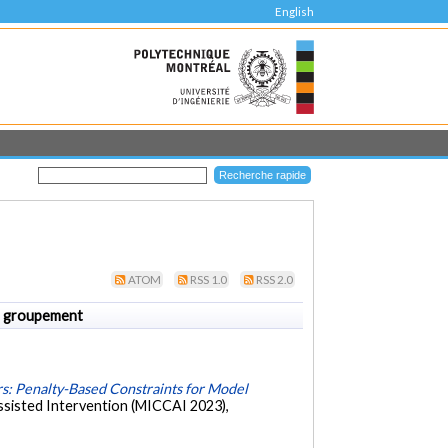
English
ATOM
RSS 1.0
RSS 2.0
 groupement
s: Penalty-Based Constraints for Model
sisted Intervention (MICCAI 2023),