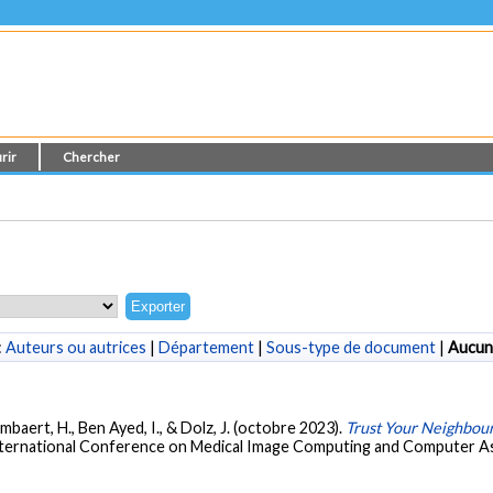
rir
Chercher
:
Auteurs ou autrices
|
Département
|
Sous-type de document
|
Aucun
ombaert, H., Ben Ayed, I., & Dolz, J. (octobre 2023).
Trust Your Neighbour
International Conference on Medical Image Computing and Computer As