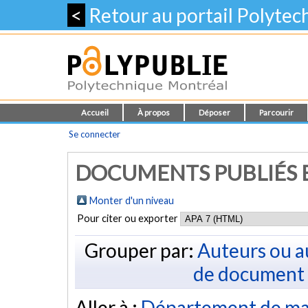
<
Retour au portail Polyte
Accueil
À propos
Déposer
Parcourir
Se connecter
DOCUMENTS PUBLIÉS E
Monter d'un niveau
Pour citer ou exporter
Grouper par:
Auteurs ou a
de document
Aller à :
Département de ma