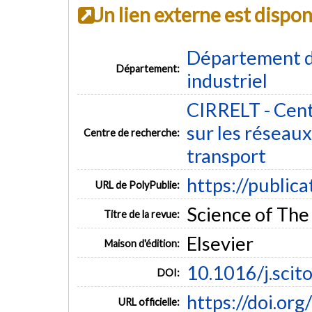
Un lien externe est dispo
Département d
Département:
industriel
CIRRELT - Cent
sur les réseaux 
Centre de recherche:
transport
https://public
URL de PolyPublie:
Science of The
Titre de la revue:
Elsevier
Maison d'édition:
10.1016/j.sci
DOI:
https://doi.or
URL officielle: