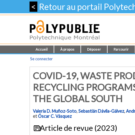
<
Retour au portail Polyte
Accueil
À propos
Déposer
Parcourir
Se connecter
COVID-19, WASTE PR
RECYCLING PROGRAMS:
THE GLOBAL SOUTH
Valeria D. Muñoz-Soto
,
Sebastián Dávila-Gálvez
,
Andr
et
Óscar C. Vásquez
Article de revue (2023)