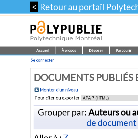
<
Retour au portail Polyte
Accueil
À propos
Déposer
Parcourir
Se connecter
DOCUMENTS PUBLIÉS E
Monter d'un niveau
Pour citer ou exporter
Grouper par:
Auteurs ou a
de document
Aller à :
Z