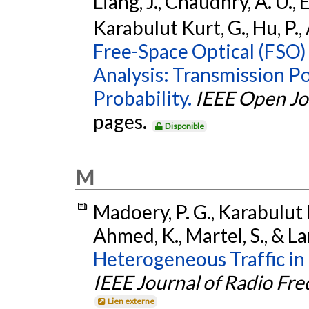
Liang, J., Chaudhry, A. U.,
Karabulut Kurt, G., Hu, P.,
Free-Space Optical (FSO)
Analysis: Transmission P
Probability.
IEEE Open Jo
pages.
Disponible
M
Madoery, P. G., Karabulut K
Ahmed, K., Martel, S., & 
Heterogeneous Traffic in 
IEEE Journal of Radio Fre
Lien externe