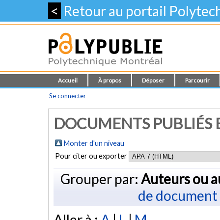
<
Retour au portail Polyte
Accueil
À propos
Déposer
Parcourir
Se connecter
DOCUMENTS PUBLIÉS E
Monter d'un niveau
Pour citer ou exporter
Grouper par:
Auteurs ou a
de document
Aller à :
A
|
L
|
M