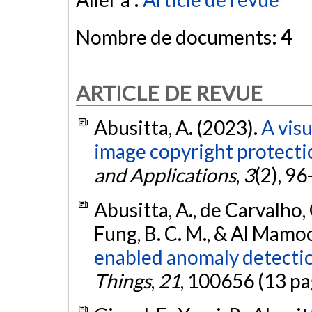
Nombre de documents:
4
ARTICLE DE REVUE
Abusitta, A. (2023).
A vis
image copyright protecti
and Applications
,
3
(2), 9
Abusitta, A., de Carvalho, 
Fung, B. C. M., & Al Mamoo
enabled anomaly detectio
Things
,
21
, 100656 (13 pa