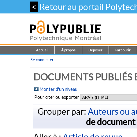
<
Retour au portail Polyte
Accueil
À propos
Déposer
Parcourir
Se connecter
DOCUMENTS PUBLIÉS E
Monter d'un niveau
Pour citer ou exporter
Grouper par:
Auteurs ou a
de document
Aller à :
Article de revue