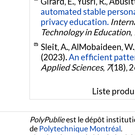
Girard, E., Yusri, R., Abusi
automated stable personal
privacy education.
Intern
Technology in Education
,
Sleit, A., AlMobaideen, W.,
(2023).
An efficient patt
Applied Sciences
,
7
(18), 
Liste produ
PolyPublie
est le dépôt institut
de
Polytechnique Montréal
.