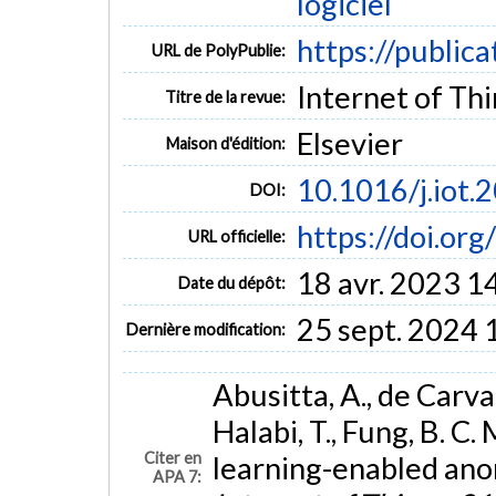
logiciel
https://public
URL de PolyPublie:
Internet of Thi
Titre de la revue:
Elsevier
Maison d'édition:
10.1016/j.iot
DOI:
https://doi.or
URL officielle:
18 avr. 2023 1
Date du dépôt:
25 sept. 2024 
Dernière modification:
Abusitta, A., de Carva
Halabi, T., Fung, B. C
Citer en
learning-enabled ano
APA 7: