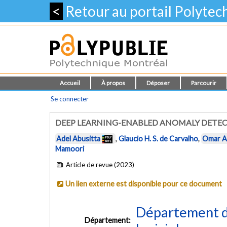
<
Retour au portail Polyte
Accueil
À propos
Déposer
Parcourir
Se connecter
DEEP LEARNING-ENABLED ANOMALY DETEC
Adel Abusitta
,
Glaucio H. S. de Carvalho
,
Omar A
Mamoori
Article de revue (2023)
Un lien externe est disponible pour ce document
Département de
Département: