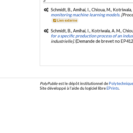
Schmidt, B., Amihai, I., Chioua, M., Kotriwala,
monitoring machine learning models.
[Procé
Lien externe
Schmidt, B., Amihai, I., Kotriwala, A. M., Chio
for a specific production process of an indust
industrielle].
(Demande de brevet no EP41
PolyPublie
est le dépôt institutionnel de
Polytechniqu
Site développé à l'aide du logiciel libre
EPrints
.