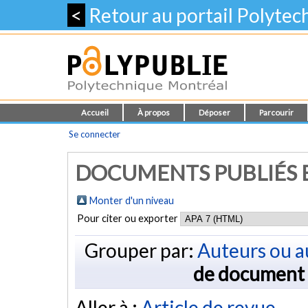
<
Retour au portail Polyte
Accueil
À propos
Déposer
Parcourir
Se connecter
DOCUMENTS PUBLIÉS E
Monter d'un niveau
Pour citer ou exporter
Grouper par:
Auteurs ou a
de document
Aller à :
Article de revue