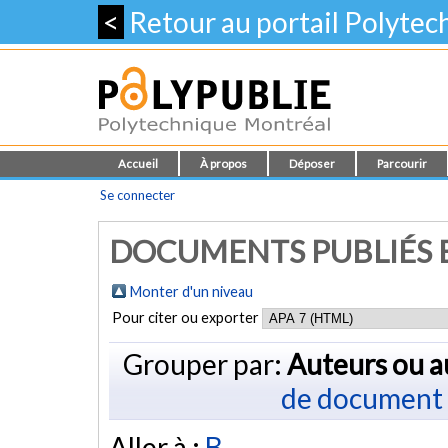
<
Retour au portail Polyte
Accueil
À propos
Déposer
Parcourir
Se connecter
DOCUMENTS PUBLIÉS E
Monter d'un niveau
Pour citer ou exporter
Grouper par:
Auteurs ou a
de document
Aller à :
B