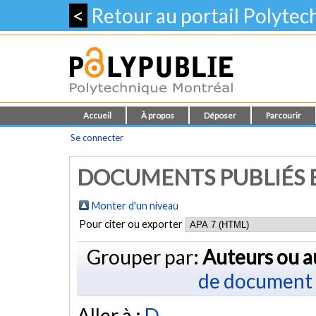
<
Retour au portail Polyte
Accueil
À propos
Déposer
Parcourir
Se connecter
DOCUMENTS PUBLIÉS E
Monter d'un niveau
Pour citer ou exporter
Grouper par:
Auteurs ou a
de document
Aller à :
D