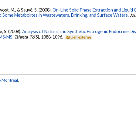
évost, M., & Sauvé, S. (2008).
On-Line Solid Phase Extraction and Liqu
nd Some Metabolites in Wastewaters, Drinking, and Surface Waters.
Jou
é, S. (2008).
Analysis of Natural and Synthetic Estrogenic Endocrine Di
-MS/MS.
Talanta
,
76
(5), 1088-1096.
Lien externe
e Montréal
.