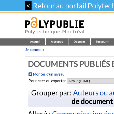
<
Retour au portail Polyte
Accueil
À propos
Déposer
Parcourir
Se connecter
DOCUMENTS PUBLIÉS E
Monter d'un niveau
Pour citer ou exporter
Grouper par:
Auteurs ou a
de document
Aller à :
Communication écr