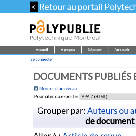
<
Retour au portail Polyte
Accueil
À propos
Déposer
Parcourir
Se connecter
DOCUMENTS PUBLIÉS E
Monter d'un niveau
Pour citer ou exporter
Grouper par:
Auteurs ou a
de document
Aller à :
Article de revue