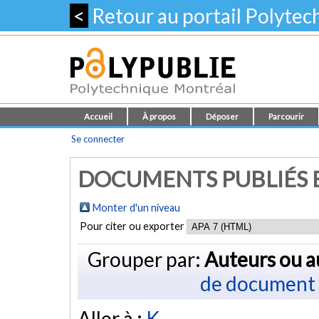
<
Retour au portail Polyte
Accueil
À propos
Déposer
Parcourir
Se connecter
DOCUMENTS PUBLIÉS E
Monter d'un niveau
Pour citer ou exporter
Grouper par:
Auteurs ou a
de document
Aller à :
K