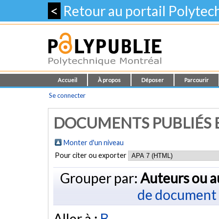
<
Retour au portail Polyte
Accueil
À propos
Déposer
Parcourir
Se connecter
DOCUMENTS PUBLIÉS E
Monter d'un niveau
Pour citer ou exporter
Grouper par:
Auteurs ou a
de document
Aller à :
B