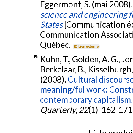
Eggermont, S. (mai 2008)
science and engineering 
States
[Communication écr
Communication Associati
Québec.
Lien externe
Kuhn, T., Golden, A. G., Jor
Berkelaar, B., Kisselburgh, 
(2008).
Cultural discourse
meaning/ful work: Constru
contemporary capitalism.
Quarterly
,
22
(1), 162-171
Liste produ