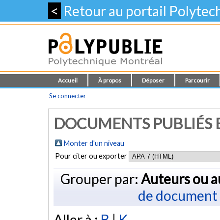
<
Retour au portail Polyte
Accueil
À propos
Déposer
Parcourir
Se connecter
DOCUMENTS PUBLIÉS E
Monter d'un niveau
Pour citer ou exporter
Grouper par:
Auteurs ou a
de document
Aller à :
B
|
K