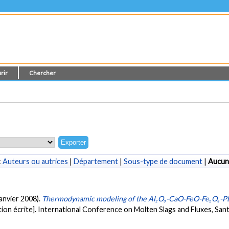
rir
Chercher
:
Auteurs ou autrices
|
Département
|
Sous-type de document
|
Aucun
(janvier 2008).
Thermodynamic modeling of the Al₂O₃-CaO-FeO-Fe₂O₃-Pb
on écrite]. International Conference on Molten Slags and Fluxes, San