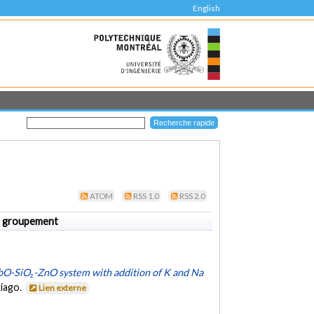
English
ATOM
RSS 1.0
RSS 2.0
 groupement
O-SiO₂-ZnO system with addition of K and Na
tiago.
Lien externe