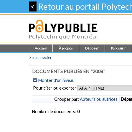
<
Retour au portail Polyte
Accueil
À propos
Déposer
Parcourir
Se connecter
DOCUMENTS PUBLIÉS EN "2008"
Monter d'un niveau
Pour citer ou exporter
Grouper par:
Auteurs ou autrices
|
Dépa
Nombre de documents:
0