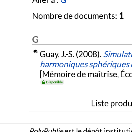
Nombre de documents:
1
G
Guay, J.-S. (2008).
Simulati
harmoniques sphériques 
[Mémoire de maîtrise, Éc
Disponible
Liste produ
PolyPublie
est le dépôt institut