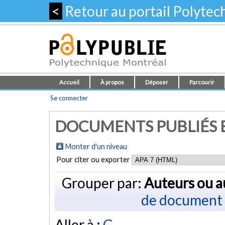
<
Retour au portail Polyte
Accueil
À propos
Déposer
Parcourir
Se connecter
DOCUMENTS PUBLIÉS E
Monter d'un niveau
Pour citer ou exporter
Grouper par:
Auteurs ou a
de document
Aller à :
G