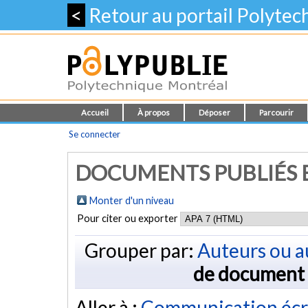
<
Retour au portail Polyte
Accueil
À propos
Déposer
Parcourir
Se connecter
DOCUMENTS PUBLIÉS E
Monter d'un niveau
Pour citer ou exporter
Grouper par:
Auteurs ou a
de document
Aller à :
Communication écr