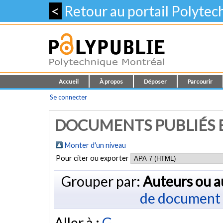
<
Retour au portail Polyte
Accueil
À propos
Déposer
Parcourir
Se connecter
DOCUMENTS PUBLIÉS E
Monter d'un niveau
Pour citer ou exporter
Grouper par:
Auteurs ou a
de document
Aller à :
G