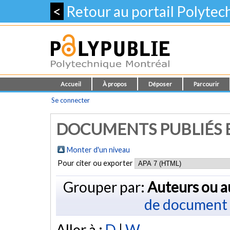
<
Retour au portail Polyte
Accueil
À propos
Déposer
Parcourir
Se connecter
DOCUMENTS PUBLIÉS E
Monter d'un niveau
Pour citer ou exporter
Grouper par:
Auteurs ou a
de document
Aller à :
D
|
W