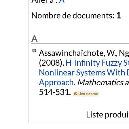
Nombre de documents:
1
A
Assawinchaichote, W., Nguan
(2008).
H-Infinity Fuzzy 
Nonlinear Systems With D
Approach.
Mathematics a
514-531.
Lien externe
Liste produ