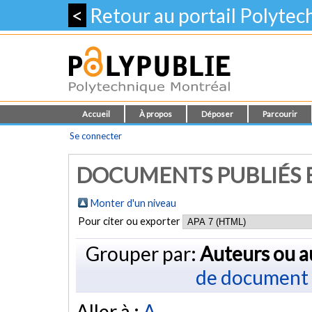
<
Retour au portail Polyte
Accueil
À propos
Déposer
Parcourir
Se connecter
DOCUMENTS PUBLIÉS E
Monter d'un niveau
Pour citer ou exporter
Grouper par:
Auteurs ou a
de document
Aller à :
A