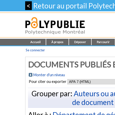
<
Retour au portail Polyte
Accueil
À propos
Déposer
Parcourir
Se connecter
DOCUMENTS PUBLIÉS E
Monter d'un niveau
Pour citer ou exporter
Grouper par:
Auteurs ou a
de document
Aller à :
Département de gé