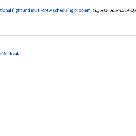
ional flight and multi-crew scheduling problem.
Yugoslav Journal of O
e Montréal
.