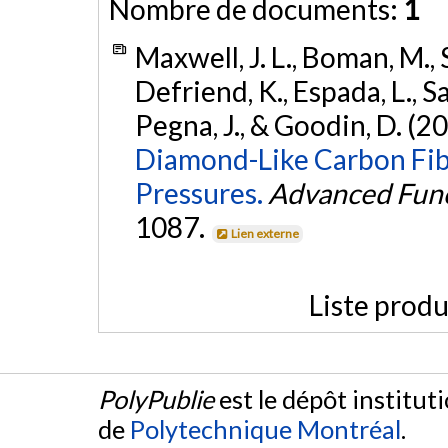
Nombre de documents:
1
Maxwell, J. L., Boman, M., S
Defriend, K., Espada, L., 
Pegna, J., & Goodin, D. (2
Diamond-Like Carbon Fib
Pressures.
Advanced Func
1087.
Lien externe
Liste produ
PolyPublie
est le dépôt institut
de
Polytechnique Montréal
.