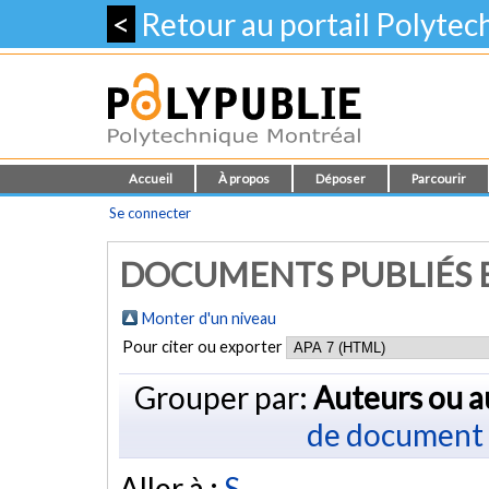
<
Retour au portail Polyte
Accueil
À propos
Déposer
Parcourir
Se connecter
DOCUMENTS PUBLIÉS E
Monter d'un niveau
Pour citer ou exporter
Grouper par:
Auteurs ou a
de document
Aller à :
S