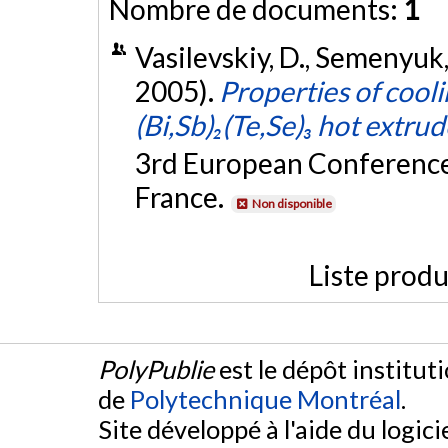
Nombre de documents:
1
Vasilevskiy, D., Semenyuk,
2005).
Properties of coo
(Bi,Sb)₂(Te,Se)₃ hot extrud
3rd European Conference
France.
Non disponible
Liste produ
PolyPublie
est le dépôt institut
de
Polytechnique Montréal
.
Site développé à l'aide du logicie