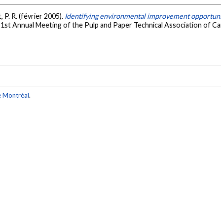
, P. R. (février 2005).
Identifying environmental improvement opportunit
91st Annual Meeting of the Pulp and Paper Technical Association of 
e Montréal
.